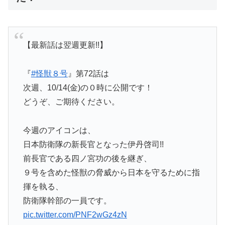
【最新話は翌週更新!!】
『
#怪獣８号
』第72話は
次週、10/14(金)の０時に公開です！
どうぞ、ご期待ください。
今週のアイコンは、
日本防衛隊の新長官となった伊丹啓司!!
前長官である四ノ宮功の後を継ぎ、
９号を含めた怪獣の脅威から日本を守るために指
揮を執る、
防衛隊幹部の一員です。
pic.twitter.com/PNF2wGz4zN