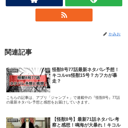
かみお
関連記事
怪獣8号77話最新ネタバレ予想！
怪獣8号
キコルvs怪獣15号？カフカが暴
走？
こちらの記事は、アプリ「ジャンプ＋」で連載中の『怪獣8号』77話
の最新ネタバレ予想と感想をお届けしていきます。
【怪獣8号】最新71話ネタバレ考
怪獣8号
察と感想！鳴海が大暴れ！キコル