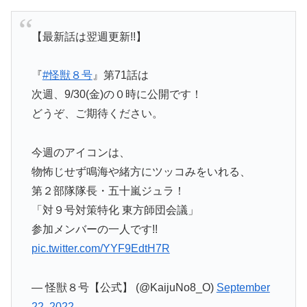
【最新話は翌週更新!!】
『
#怪獣８号
』第71話は
次週、9/30(金)の０時に公開です！
どうぞ、ご期待ください。
今週のアイコンは、
物怖じせず鳴海や緒方にツッコみをいれる、
第２部隊隊長・五十嵐ジュラ！
「対９号対策特化 東方師団会議」
参加メンバーの一人です!!
pic.twitter.com/YYF9EdtH7R
— 怪獣８号【公式】 (@KaijuNo8_O)
September
22, 2022