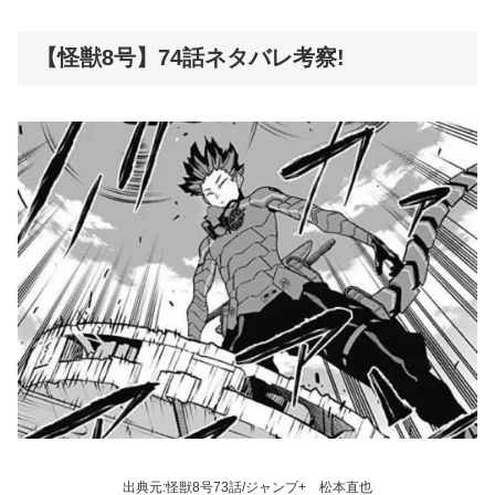
【怪獣8号】74話ネタバレ考察!
出典元:怪獣8号73話/ジャンプ+ 松本直也