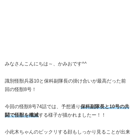
みなさんこんにちは～、かみおです^^
識別怪獣兵器10と保科副隊長の掛け合いが最高だった前
回の怪獣8号！
今回の怪獣8号74話では、予想通り
保科副隊長と10号の共
闘で怪獣を殲滅
する様子が描かれましたー！！
小此木ちゃんのビックリする顔もしっかり見ることが出来