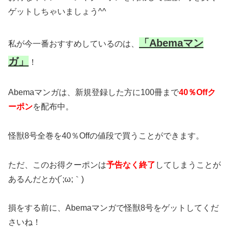
ゲットしちゃいましょう^^
「Abemaマン
私が今一番おすすめしているのは、
ガ」
！
Abemaマンガは、新規登録した方に100冊まで
40％Offク
ーポン
を配布中。
怪獣8号全巻を40％Offの値段で買うことができます。
ただ、このお得クーポンは
予告なく終了
してしまうことが
あるんだとか(´;ω;｀)
損をする前に、Abemaマンガで怪獣8号をゲットしてくだ
さいね！