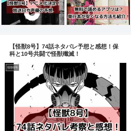
【怪獣8号】74話ネタバレ予想と感想！保
科と10号共闘で怪獣殲滅！
怪獣8号