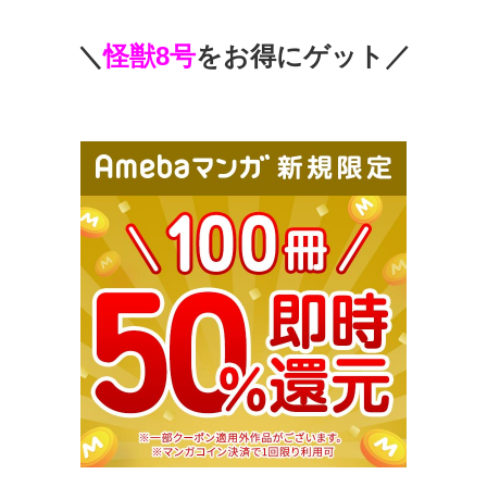
＼
怪獣8号
をお得にゲット／