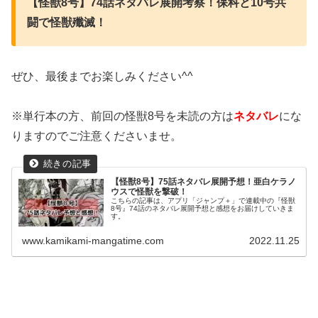
【怪獣8号】74話ネタバレ展開考察！保科と10号共
闘で怪獣殲滅！
ぜひ、最後までお楽しみください^^
※単行本の方、前回の怪獣8号を未読の方は
ネタバレ
にな
りますのでご注意くださいませ。
【怪獣8号】75話ネタバレ展開予想！亜白ケラノ
ウスで怪獣を撃破！
こちらの記事は、アプリ「ジャンプ＋」で連載中の『怪獣
8号』74話のネタバレ展開予想と感想をお届けしていきま
す。
www.kamikami-mangatime.com
2022.11.25