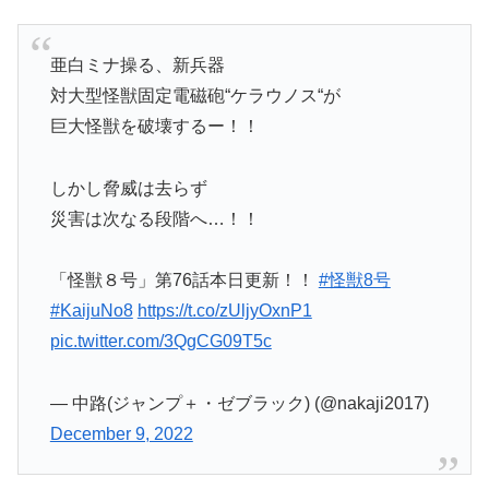
亜白ミナ操る、新兵器
対大型怪獣固定電磁砲“ケラウノス“が
巨大怪獣を破壊するー！！
しかし脅威は去らず
災害は次なる段階へ…！！
「怪獣８号」第76話本日更新！！
#怪獣8号
#KaijuNo8
https://t.co/zUljyOxnP1
pic.twitter.com/3QgCG09T5c
— 中路(ジャンプ＋・ゼブラック) (@nakaji2017)
December 9, 2022