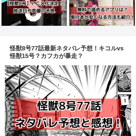
怪獣8号77話最新ネタバレ予想！キコルvs
怪獣15号？カフカが暴走？
怪獣8号