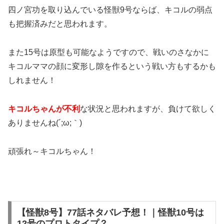
四ノ宮功を取り込んでいる怪獣9号ならば、キコルの弱点
も把握済みだと思われます。
また15号は原型も可能なようですので、戦いのさなかに
キコルママの顔に変形し隙を作るという戦い方もするかも
しれません！
キコルちゃんが不利
な状況と思われますが、負けて欲しく
ありませんね(´;ω;｀)
頑張れ～キコルちゃん！
【怪獣8号】77話ネタバレ予想！｜怪獣10号は
12号のプロトタイプ？