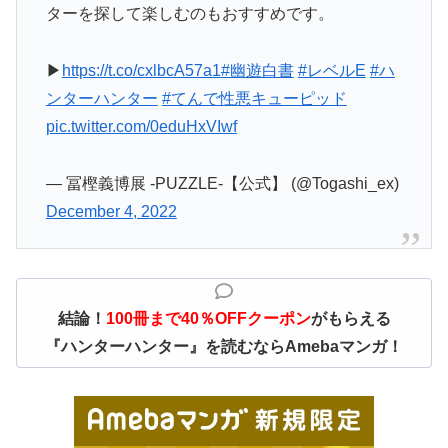
ターを探して楽しむのもおすすめです。
▶
https://t.co/cxlbcA57a1
#幽遊白書
#レベルE
#ハ
ンターハンター
#てんで性悪キューピッド
pic.twitter.com/0eduHxVIwf
— 冨樫義博展 -PUZZLE-【公式】 (@Togashi_ex)
December 4, 2022
結論！
100冊まで40％OFFクーポン
がもらえる
『ハンターハンター』を読むならAmebaマンガ！