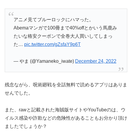
アニメ見てブルーロックにハマった。
Abemaマンガで100冊まで40%offとかいう馬鹿み
たいな格安クーポンで全巻大人買いしてしまっ
た…
pic.twitter.com/gZsfaY9p6T
— やま (@Yamaneko_iwate)
December 24, 2022
残念ながら、呪術廻戦を全話無料で読めるアプリはありま
せんでした。
また、rawと記載された海賊版サイトやYouTubeのは、ウ
イルス感染や詐欺などの危険性があることもお分かり頂け
ましたでしょうか？