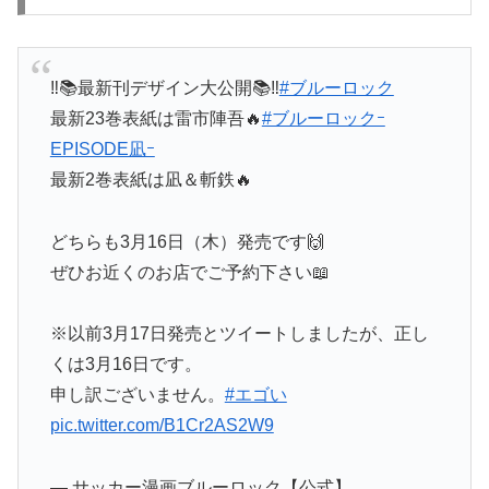
‼️📚最新刊デザイン大公開📚‼️
#ブルーロック
最新23巻表紙は雷市陣吾🔥
#ブルーロックｰ
EPISODE凪ｰ
最新2巻表紙は凪＆斬鉄🔥
どちらも3月16日（木）発売です🙌
ぜひお近くのお店でご予約下さい📖
※以前3月17日発売とツイートしましたが、正し
くは3月16日です。
申し訳ございません。
#エゴい
pic.twitter.com/B1Cr2AS2W9
— サッカー漫画ブルーロック【公式】