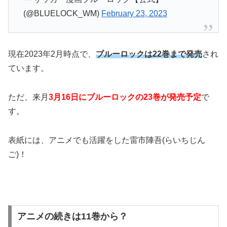
(@BLUELOCK_WM)
February 23, 2023
現在2023年2月時点で、
ブルーロックは22巻まで発売
され
ています。
ただ、来月
3月16日にブルーロックの23巻が発売予定
で
す。
表紙には、アニメでも活躍をした雷市陣吾(らいちじん
ご)！
アニメの続きは11巻から？