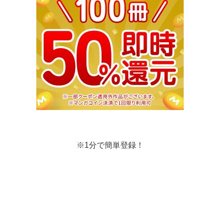
※1分で簡単登録！