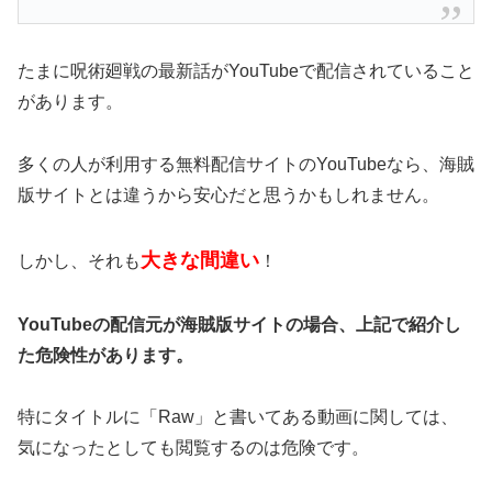
たまに呪術廻戦の最新話がYouTubeで配信されていること
があります。
多くの人が利用する無料配信サイトのYouTubeなら、海賊
版サイトとは違うから安心だと思うかもしれません。
大きな間違い
しかし、それも
！
YouTubeの配信元が海賊版サイトの場合、上記で紹介し
た危険性があります。
特にタイトルに「Raw」と書いてある動画に関しては、
気になったとしても閲覧するのは危険です。