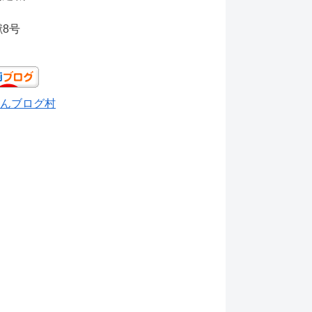
獣8号
んブログ村