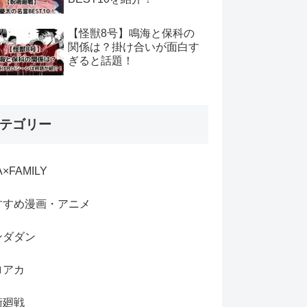
【怪獣8号】鳴海と保科の
関係は？掛け合いが面白す
ぎると話題！
テゴリー
A×FAMILY
すすめ漫画・アニメ
ンダダン
ロアカ
術廻戦