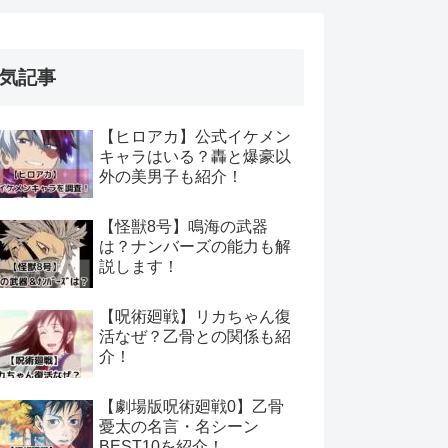
気記事
【ヒロアカ】公式イケメン
キャラはいる？轟と爆豪以
外の美男子も紹介！
【怪獣8号】鳴海の武器
は？ナンバーズの能力も解
説します！
【呪術廻戦】リカちゃん復
活なぜ？乙骨との関係も紹
介！
【劇場版呪術廻戦0】乙骨
憂太の名言・名シーン
BEST10を紹介！