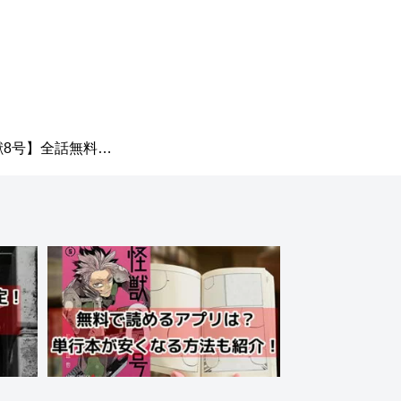
獣8号】全話無料読
リは？漫画は電子
が安くて便利！