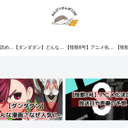
読める
【ダンダダン】どんな漫
【怪獣8号】アニメ化決
【怪
く購入
画？面白いと人気の理由
定！各声優や制作会社・
みアプ
紹介！
を調査してきた！
主題歌を予想してみた！
書籍