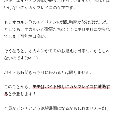
現在、エイリアン襲撃が盛り上がっていますが、忘れては
いけないのがカシマレイコの存在です。
もしオカルン側のエイリアンの活動時間が3分だけだった
としても、オカルンが愛羅たちのようにボロボロにやられ
てしまう可能性は高い。
そうなると、オカルンがモモのお迎えは出来ないかもしれ
ないのです(´;ω;｀)
バイトも時間きっちりに終わるとは限りません。
このことから、
モモはバイト帰りにカシマレイコに遭遇す
る
と予想します！
全員がピンチという絶望展開になるかもしれません～(汗)