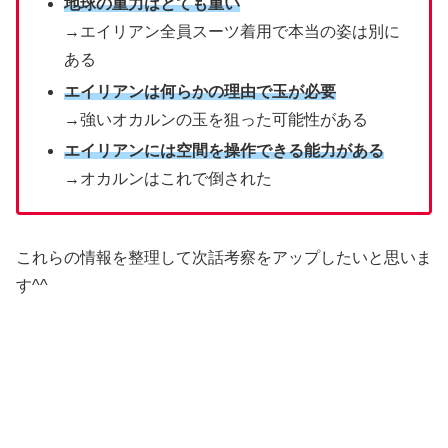
地球の重力はとても重い
→エイリアン全員スーツ着用で本当の姿は別に
ある
エイリアンは何らかの理由で玉が必要
→強いオカルンの玉を狙った可能性がある
エイリアンには空間を操作できる能力がある
→オカルンはこれで倒された
これらの情報を整理して次話考察をアップしたいと思いま
す^^