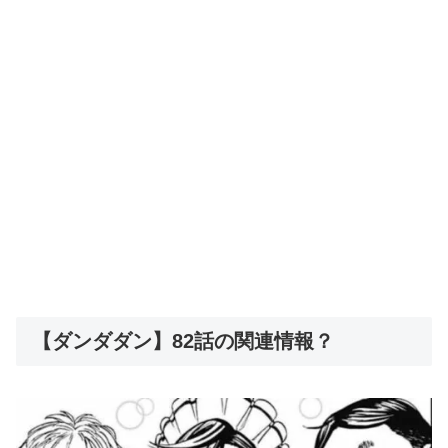
【ダンダダン】82話の関連情報？