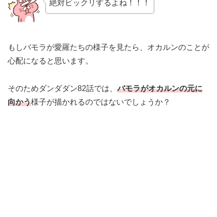
絶対ビックリするよね！！！
もしバモラが愛羅たちの様子を見たら、オカルンのことが
心配になると思います。
そのためダンダダン82話では、
バモラがオカルンの元に
向かう
様子が描かれるのではないでしょうか？