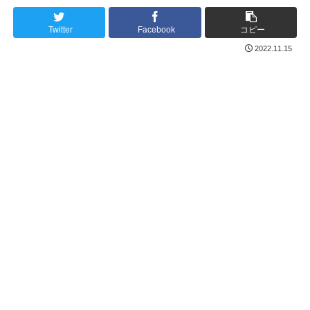
Twitter
Facebook
コピー
2022.11.15