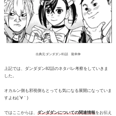
出典元:ダンダダン81話 龍幸伸
上記では、ダンダダン82話のネタバレ考察をしていきま
した。
オカルン側も邪視側もとっても気になる展開になっていま
すよね(;´∀｀)
ではここからは、
ダンダダンについての関連情報
をお伝え