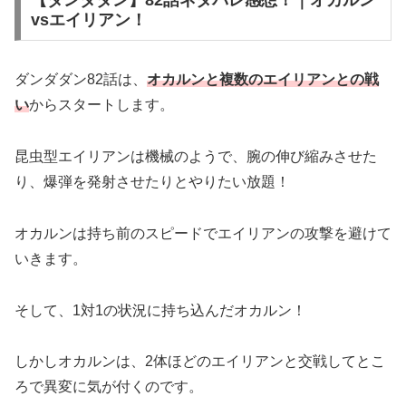
【ダンダダン】82話ネタバレ感想！｜オカルン
vsエイリアン！
ダンダダン82話は、
オカルンと複数のエイリアンとの戦
い
からスタートします。
昆虫型エイリアンは機械のようで、腕の伸び縮みさせた
り、爆弾を発射させたりとやりたい放題！
オカルンは持ち前のスピードでエイリアンの攻撃を避けて
いきます。
そして、1対1の状況に持ち込んだオカルン！
しかしオカルンは、2体ほどのエイリアンと交戦してとこ
ろで異変に気が付くのです。