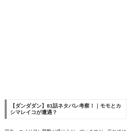
【ダンダダン】81話ネタバレ考察！｜モモとカ
シマレイコが遭遇？